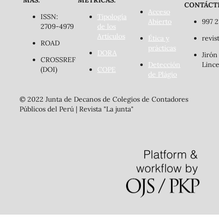
CONTÁCT
Acceso
ISSN:
Tipología
Abierto
997 2
2709-4979
de los
Artículos
Ética y
revis
ROAD
prácticas
DORA
Jirón
CROSSREF
Detección
Lince
(DOI)
COPE
de Plágio
© 2022 Junta de Decanos de Colegios de Contadores
Públicos del Perú | Revista "La junta"