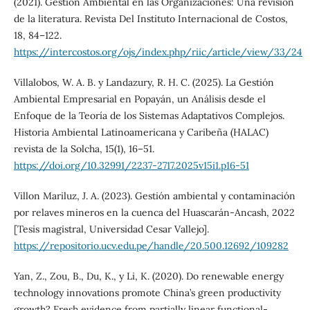
(2021). Gestión Ambiental en las Organizaciones: Una revisión
de la literatura. Revista Del Instituto Internacional de Costos,
18, 84–122.
https://intercostos.org/ojs/index.php/riic/article/view/33/24
Villalobos, W. A. B. y Landazury, R. H. C. (2025). La Gestión
Ambiental Empresarial en Popayán, un Análisis desde el
Enfoque de la Teoría de los Sistemas Adaptativos Complejos.
Historia Ambiental Latinoamericana y Caribeña (HALAC)
revista de la Solcha, 15(1), 16–51.
https://doi.org/10.32991/2237-2717.2025v15i1.p16-51
Villon Mariluz, J. A. (2023). Gestión ambiental y contaminación
por relaves mineros en la cuenca del Huascarán-Ancash, 2022
[Tesis magistral, Universidad Cesar Vallejo].
https://repositorio.ucv.edu.pe/handle/20.500.12692/109282
Yan, Z., Zou, B., Du, K., y Li, K. (2020). Do renewable energy
technology innovations promote China’s green productivity
growth? Fresh evidence from partially linear functional-