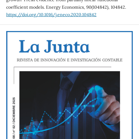
coefficient models. Energy Economics, 90(104842), 104842.
https://doi.org/10.1016/j.eneco.2020.104842