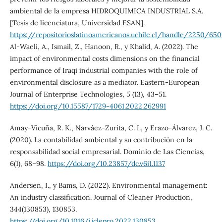
ambiental de la empresa HIDROQUIMICA INDUSTRIAL S.A.
[Tesis de licenciatura, Universidad ESAN].
https://repositorioslatinoamericanos.uchile.cl/handle/2250/65
Al-Waeli, A., Ismail, Z., Hanoon, R., y Khalid, A. (2022). The
impact of environmental costs dimensions on the financial
performance of Iraqi industrial companies with the role of
environmental disclosure as a mediator. Eastern-European
Journal of Enterprise Technologies, 5 (13), 43–51.
https://doi.org/10.15587/1729-4061.2022.262991
Amay-Vicuña, R. K., Narváez-Zurita, C. I., y Erazo-Álvarez, J. C.
(2020). La contabilidad ambiental y su contribución en la
responsabilidad social empresarial. Dominio de Las Ciencias,
6(1), 68–98.
https://doi.org/10.23857/dc.v6i1.1137
Andersen, I., y Bams, D. (2022). Environmental management:
An industry classification. Journal of Cleaner Production,
344(130853), 130853.
https://doi.org/10.1016/j.jclepro.2022.130853