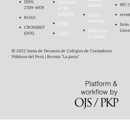
ISSN:
Tipología
Abierto
997 2
2709-4979
de los
Artículos
Ética y
revis
ROAD
prácticas
DORA
Jirón
CROSSREF
Detección
Lince
(DOI)
COPE
de Plágio
© 2022 Junta de Decanos de Colegios de Contadores
Públicos del Perú | Revista "La junta"