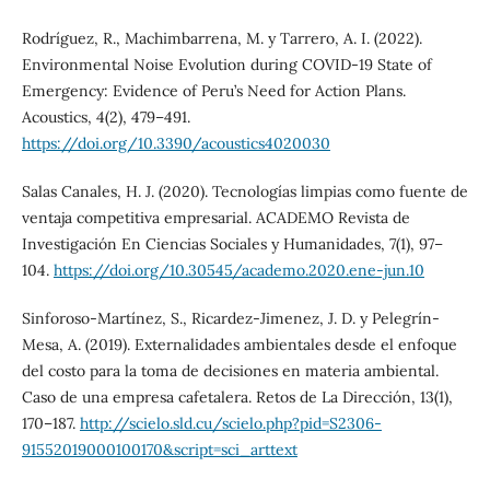
Rodríguez, R., Machimbarrena, M. y Tarrero, A. I. (2022).
Environmental Noise Evolution during COVID-19 State of
Emergency: Evidence of Peru’s Need for Action Plans.
Acoustics, 4(2), 479–491.
https://doi.org/10.3390/acoustics4020030
Salas Canales, H. J. (2020). Tecnologías limpias como fuente de
ventaja competitiva empresarial. ACADEMO Revista de
Investigación En Ciencias Sociales y Humanidades, 7(1), 97–
104.
https://doi.org/10.30545/academo.2020.ene-jun.10
Sinforoso-Martínez, S., Ricardez-Jimenez, J. D. y Pelegrín-
Mesa, A. (2019). Externalidades ambientales desde el enfoque
del costo para la toma de decisiones en materia ambiental.
Caso de una empresa cafetalera. Retos de La Dirección, 13(1),
170–187.
http://scielo.sld.cu/scielo.php?pid=S2306-
91552019000100170&script=sci_arttext