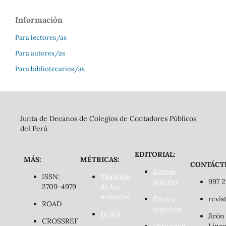
Información
Para lectores/as
Para autores/as
Para bibliotecarios/as
Junta de Decanos de Colegios de Contadores Públicos
del Perú
EDITORIAL:
MÁS:
MÉTRICAS:
CONTÁCT
Acceso
ISSN:
Tipología
Abierto
997 2
2709-4979
de los
Artículos
Ética y
revis
ROAD
prácticas
DORA
Jirón
CROSSREF