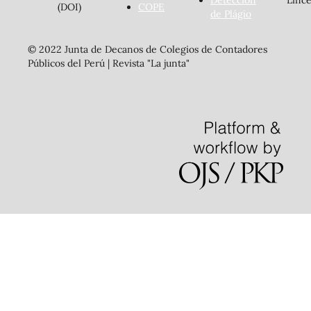
Detección
Lince
(DOI)
COPE
de Plágio
© 2022 Junta de Decanos de Colegios de Contadores
Públicos del Perú | Revista "La junta"