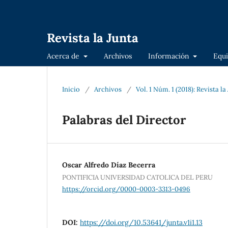
Revista la Junta
Acerca de
Archivos
Información
Equi
Inicio
/
Archivos
/
Vol. 1 Núm. 1 (2018): Revista l
Palabras del Director
Oscar Alfredo Díaz Becerra
PONTIFICIA UNIVERSIDAD CATOLICA DEL PERU
https://orcid.org/0000-0003-3313-0496
DOI:
https://doi.org/10.53641/junta.v1i1.13