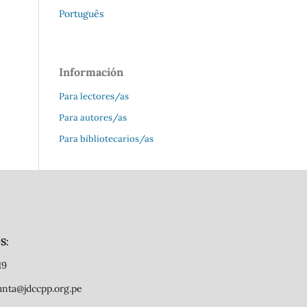
Português
Información
Para lectores/as
Para autores/as
Para bibliotecarios/as
S:
19
junta@jdccpp.org.pe