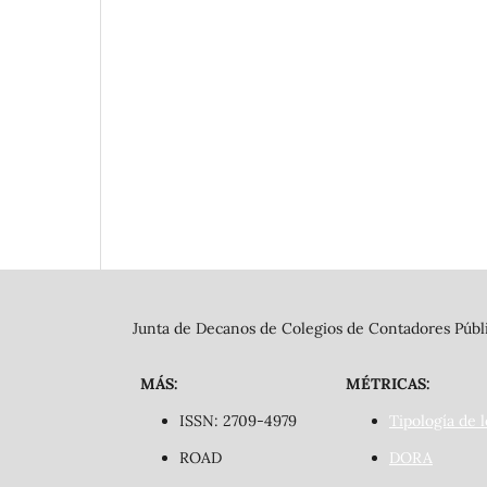
Junta de Decanos de Colegios de Contadores Públi
MÁS:
MÉTRICAS:
ISSN: 2709-4979
Tipología de l
ROAD
DORA