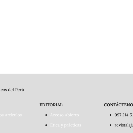
cos del Perú
EDITORIAL:
CONTÁCTENO
os Artículos
Acceso Abierto
997 214 5
Ética y prácticas
revistala