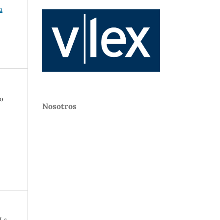
a
do
Nosotros
 La